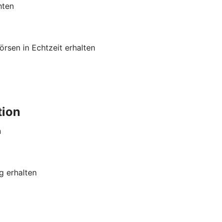
hten
rsen in Echtzeit erhalten
tion
n
g erhalten