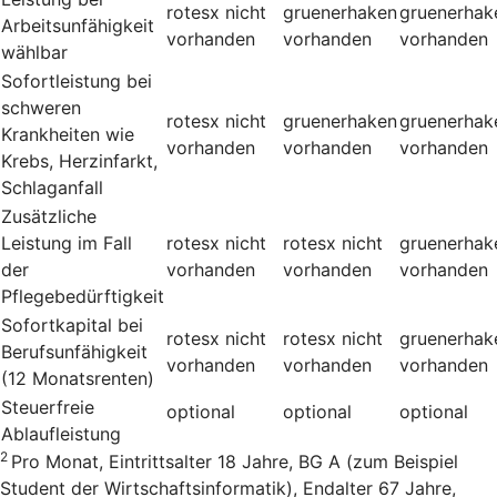
rotesx
nicht
gruenerhaken
gruenerhak
Arbeitsunfähigkeit
vorhanden
vorhanden
vorhanden
wählbar
Sofortleistung bei
schweren
rotesx
nicht
gruenerhaken
gruenerhak
Krankheiten wie
vorhanden
vorhanden
vorhanden
Krebs, Herzinfarkt,
Schlaganfall
Zusätzliche
Leistung im Fall
rotesx
nicht
rotesx
nicht
gruenerhak
der
vorhanden
vorhanden
vorhanden
Pflegebedürftigkeit
Sofortkapital bei
rotesx
nicht
rotesx
nicht
gruenerhak
Berufsunfähigkeit
vorhanden
vorhanden
vorhanden
(12 Monatsrenten)
Steuerfreie
optional
optional
optional
Ablaufleistung
2
Pro Monat, Eintrittsalter 18 Jahre, BG A (zum Beispiel
Student der Wirtschaftsinformatik), Endalter 67 Jahre,