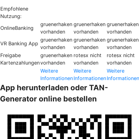
Empfohlene
Nutzung:
gruenerhaken
gruenerhaken
gruenerhaken
OnlineBanking
vorhanden
vorhanden
vorhanden
gruenerhaken
gruenerhaken
gruenerhaken
VR Banking App
vorhanden
vorhanden
vorhanden
Freigabe
gruenerhaken
rotesx
nicht
rotesx
nicht
Kartenzahlungen
vorhanden
vorhanden
vorhanden
Weitere
Weitere
Weitere
Informationen
Informationen
Informatione
App herunterladen oder TAN-
Generator online bestellen